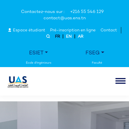
Contactez-nous sur :
+216 55 546 129
contact@uas.ens.tn
Espace étudiant
Pré-inscription en ligne
Contact
|
|
FR
EN
AR
ESIET
FSEG