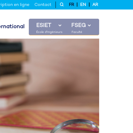
|
|
ription en ligne
Contact
FR
EN
AR
ESIET
FSEG
ernational