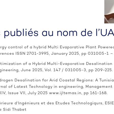
s publiés au nom de l’U
rgy control of a hybrid Multi Evaporative Plant Powere
nferences ISSN 2701-3995, January 2025, pp 031005-1 
ptimization of a Hybrid Multi-Evaporative Desalinatio
gineering, June 2025, Vol. 147 / 031005-3, pp 209-225.
ydrogen Desalination for Arid Coastal Regions: A Tunis
urnal of Latest Technology in engineering, Management
V, Issue VII, July 2025 www.ijltemas.in, pp 161-168.
rieure d’Ingénieurs et des Etudes Technologiqurs, ES
e Sidi Thabet