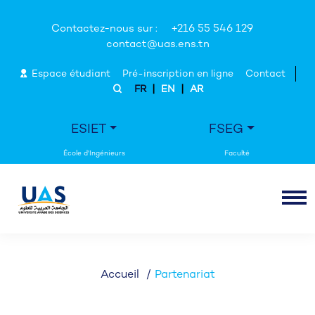
Contactez-nous sur :
+216 55 546 129
contact@uas.ens.tn
Espace étudiant
Pré-inscription en ligne
Contact
|
|
FR
EN
AR
ESIET
FSEG
Accueil
Partenariat