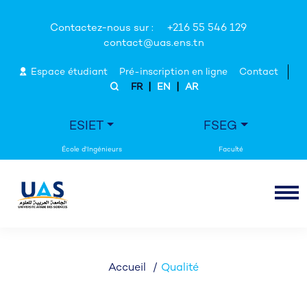
Contactez-nous sur :
+216 55 546 129
contact@uas.ens.tn
Espace étudiant
Pré-inscription en ligne
Contact
|
|
FR
EN
AR
ESIET
FSEG
Accueil
Qualité