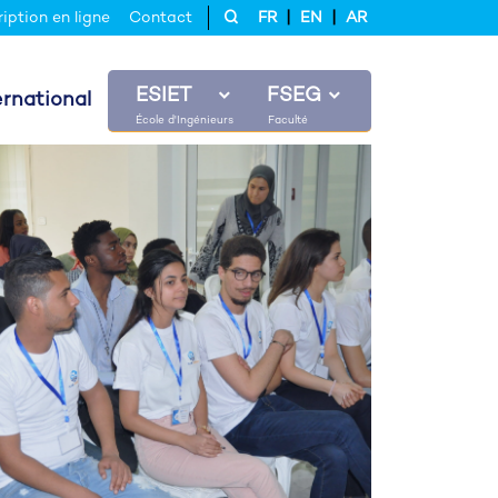
|
|
ription en ligne
Contact
FR
EN
AR
ESIET
FSEG
ernational