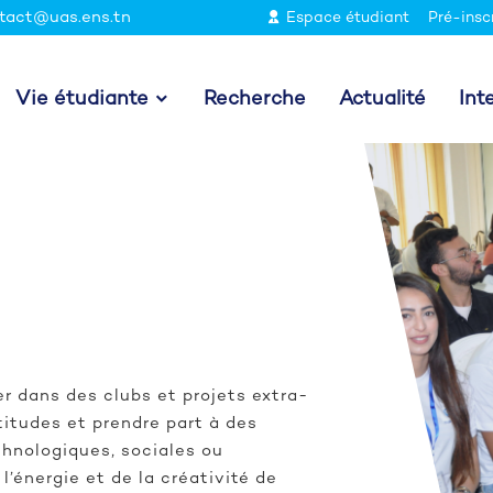
tact@uas.ens.tn
Espace étudiant
Pré-insc
Vie étudiante
Recherche
Actualité
Int
r dans des clubs et projets extra-
itudes et prendre part à des
echnologiques, sociales ou
’énergie et de la créativité de