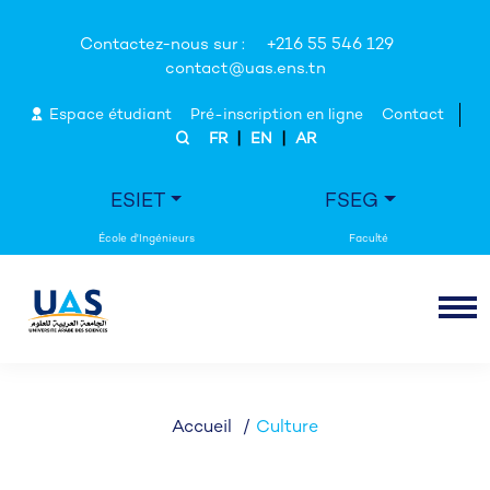
Contactez-nous sur :
+216 55 546 129
contact@uas.ens.tn
Espace étudiant
Pré-inscription en ligne
Contact
|
|
FR
EN
AR
ESIET
FSEG
Accueil
Culture