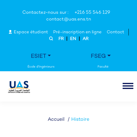
Contactez-nous sur :
+216 55 546 129
contact@uas.ens.tn
Espace étudiant
Pré-inscription en ligne
Contact
|
|
FR
EN
AR
ESIET
FSEG
Accueil
Histoire