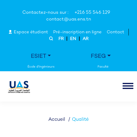
Contactez-nous sur :
+216 55 546 129
contact@uas.ens.tn
Espace étudiant
Pré-inscription en ligne
Contact
|
|
FR
EN
AR
ESIET
FSEG
Accueil
Qualité