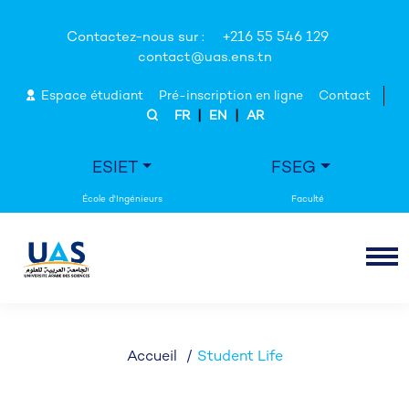
Contactez-nous sur :
+216 55 546 129
contact@uas.ens.tn
Espace étudiant
Pré-inscription en ligne
Contact
|
|
FR
EN
AR
ESIET
FSEG
Accueil
Student Life