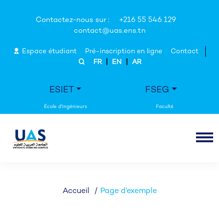
Contactez-nous sur :
+216 55 546 129
contact@uas.ens.tn
Espace étudiant
Pré-inscription en ligne
Contact
|
|
FR
EN
AR
ESIET
FSEG
Accueil
Page d’exemple