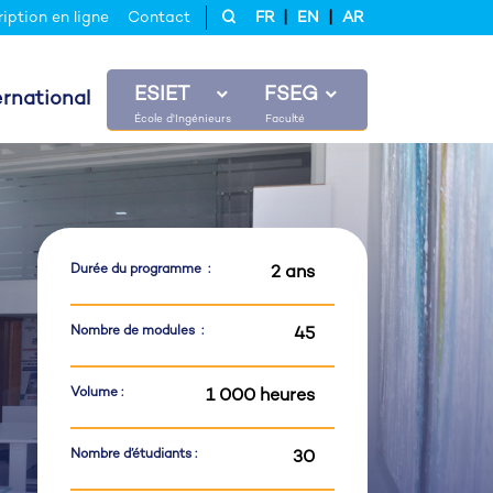
|
|
ription en ligne
Contact
FR
EN
AR
ESIET
FSEG
ernational
Durée du programme :
2 ans
Nombre de modules :
45
Volume :
1 000 heures
Nombre d’étudiants :
30