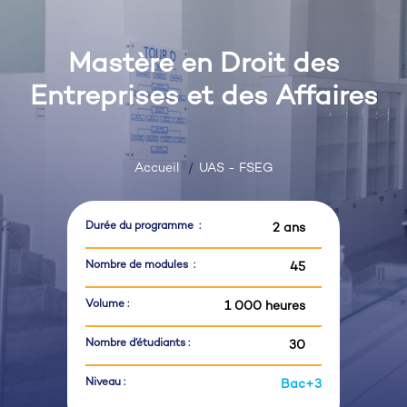
Mastère en Droit des
Entreprises et des Affaires
Accueil
UAS - FSEG
Durée du programme :
2 ans
Nombre de modules :
45
Volume :
1 000 heures
Nombre d’étudiants :
30
Niveau :
Bac+3