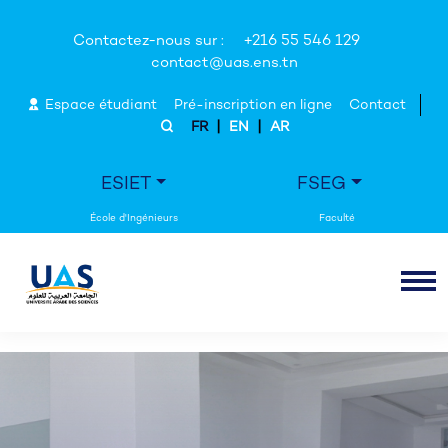
Contactez-nous sur :
+216 55 546 129
contact@uas.ens.tn
Espace étudiant
Pré-inscription en ligne
Contact
|
|
FR
EN
AR
ESIET
FSEG