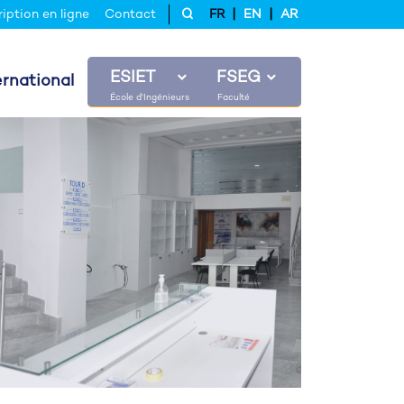
|
|
ription en ligne
Contact
FR
EN
AR
ESIET
FSEG
ernational