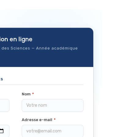
ion en ligne
e des Sciences — Année académique
ES
Nom
*
Adresse e-mail
*