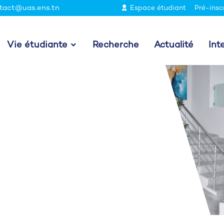
tact@uas.ens.tn
Espace étudiant
Pré-insc
Vie étudiante
Recherche
Actualité
Int