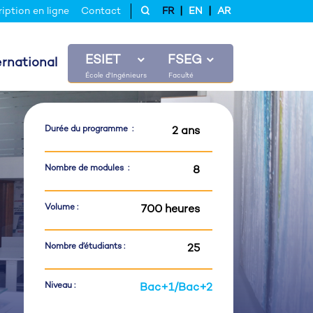
|
|
ription en ligne
Contact
FR
EN
AR
ESIET
FSEG
ernational
Durée du programme :
2 ans
Nombre de modules :
8
Volume :
700 heures
Nombre d’étudiants :
25
Niveau :
Bac+1/Bac+2