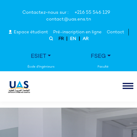
Contactez-nous sur :
+216 55 546 129
contact@uas.ens.tn
Espace étudiant
Pré-inscription en ligne
Contact
|
|
FR
EN
AR
ESIET
FSEG