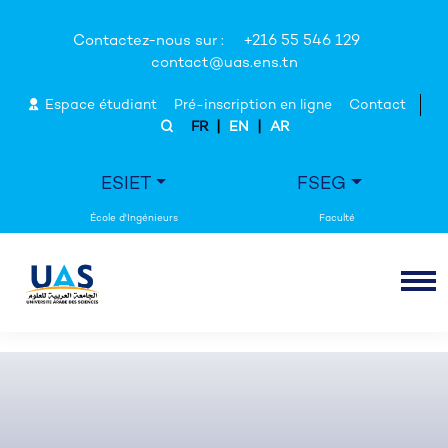
Contactez-nous sur :
+216 55 546 129
contact@uas.ens.tn
Espace étudiant
Pré-inscription en ligne
Contact
|
|
FR
EN
AR
ESIET
FSEG