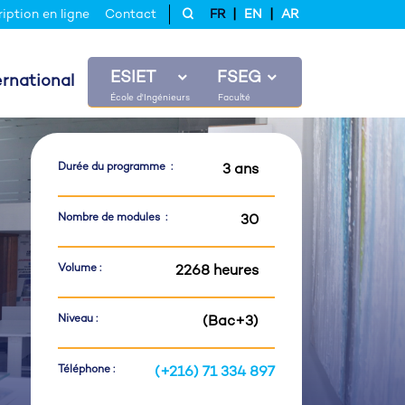
|
|
ription en ligne
Contact
FR
EN
AR
ESIET
FSEG
ernational
Durée du programme :
3 ans
Nombre de modules :
30
Volume :
2268 heures
Niveau :
(Bac+3)
Téléphone :
(+216) 71 334 897