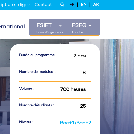
|
|
ription en ligne
Contact
FR
EN
AR
ESIET
FSEG
ernational
Durée du programme :
2 ans
Nombre de modules :
8
Volume :
700 heures
Nombre d’étudiants :
25
Niveau :
Bac+1/Bac+2