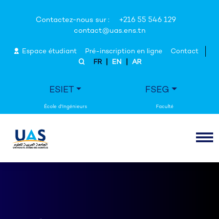
Contactez-nous sur :
+216 55 546 129
contact@uas.ens.tn
Espace étudiant
Pré-inscription en ligne
Contact
|
|
FR
EN
AR
ESIET
FSEG