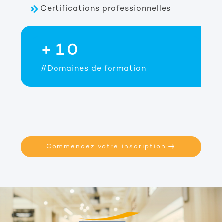
Certifications professionnelles
0
3
1
ines de formation
#Nationalités 
Commencez votre inscription