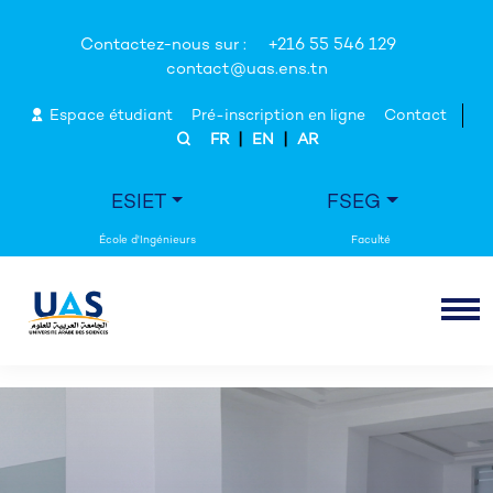
Contactez-nous sur :
+216 55 546 129
contact@uas.ens.tn
Espace étudiant
Pré-inscription en ligne
Contact
|
|
FR
EN
AR
ESIET
FSEG