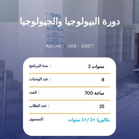
دورة البيولوجيا والجيولوجيا
Accueil
UAS - ESIET
مدة البرنامج :
2 سنوات
عدد الوحدات :
8
العدد :
700 ساعة
عدد الطلاب :
25
المستوى :
بكالوريا +2 /+1 سنوات