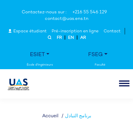
Contactez-nous sur :
+216 55 546 129
contact@uas.ens.tn
Espace étudiant
Pré-inscription en ligne
Contact
|
|
FR
EN
AR
ESIET
FSEG
برنامج التبادل
Accueil