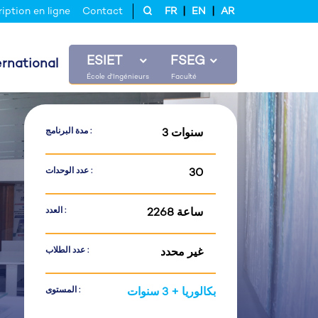
|
|
ription en ligne
Contact
FR
EN
AR
ESIET
FSEG
ernational
مدة البرنامج :
3 سنوات
عدد الوحدات :
30
العدد :
2268 ساعة
عدد الطلاب :
غير محدد
المستوى :
بكالوريا + 3 سنوات