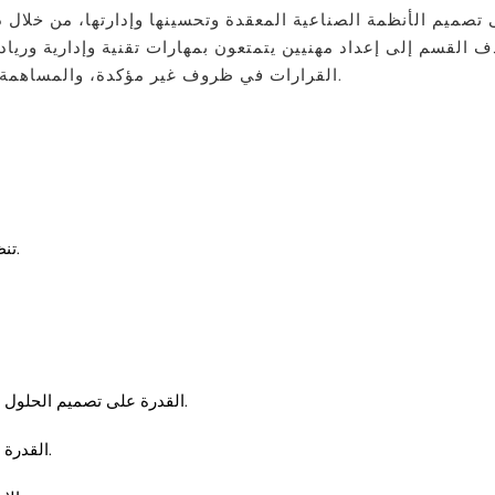
ف القسم إلى إعداد مهنيين يتمتعون بمهارات تقنية وإدارية وريادي
القرارات في ظروف غير مؤكدة، والمساهمة بشكل مسؤول في التنمية الصناعية والمجتمعية.
تنظيم وتبسيط تدفقات (المواد والمعلومات والطاقة).
القدرة على تصميم الحلول والأساليب وتطبيقها واختبارها والتحقق من صحتها.
القدرة على تكريس الموارد في مجال علمي وتقني محدد.