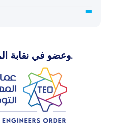
شهادة مهندس معتمدة من EUR-ACE® وعضو في نقابة المهندسين التونسيين.