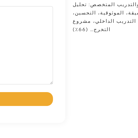
التقنية والاقتصادية (22٪)، والتدريب المتخصص: تحليل
يقة، الموثوقية، التحسين،
 4.0، المشاريع، التدريب الداخلي، مشروع
التخرج… (66٪)