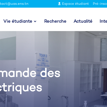
tact@uas.ens.tn
Espace étudiant
Pré-insc
Vie étudiante
Recherche
Actualité
Int
mande des
triques