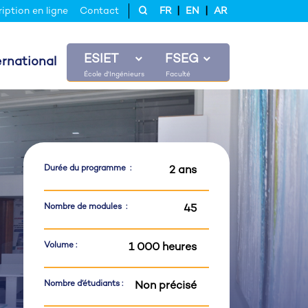
|
|
ription en ligne
Contact
FR
EN
AR
ESIET
FSEG
ernational
Durée du programme :
2 ans
Nombre de modules :
45
Volume :
1 000 heures
Nombre d’étudiants :
Non précisé