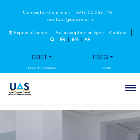
Contactez-nous sur :
+216 55 546 129
contact@uas.ens.tn
Espace étudiant
Pré-inscription en ligne
Contact
|
|
FR
EN
AR
ESIET
FSEG