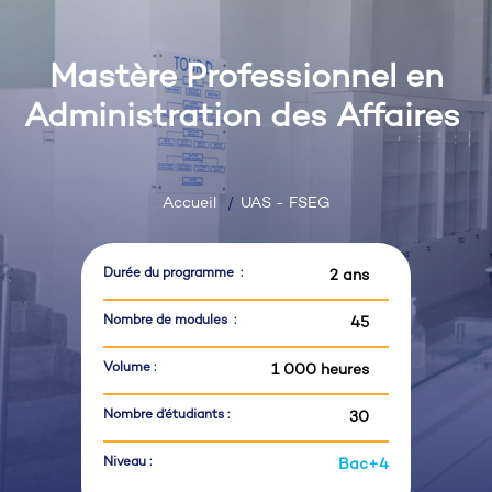
Mastère Professionnel en
Administration des Affaires
Accueil
UAS - FSEG
Durée du programme :
2 ans
Nombre de modules :
45
Volume :
1 000 heures
Nombre d’étudiants :
30
Niveau :
Bac+4