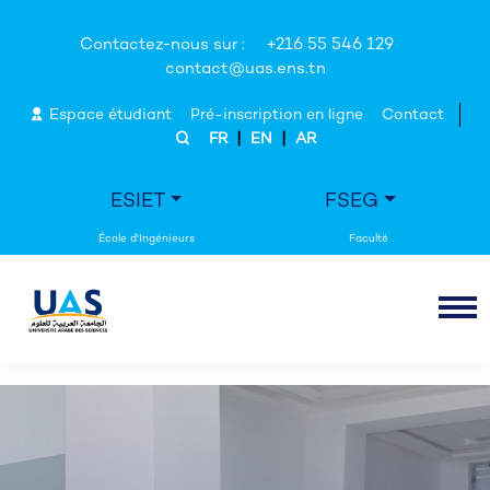
Contactez-nous sur :
+216 55 546 129
contact@uas.ens.tn
Espace étudiant
Pré-inscription en ligne
Contact
|
|
FR
EN
AR
ESIET
FSEG