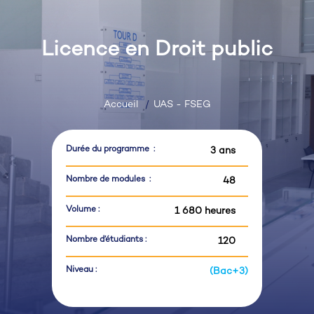
Licence en Droit public
Accueil
UAS - FSEG
Durée du programme :
3 ans
Nombre de modules :
48
Volume :
1 680 heures
Nombre d’étudiants :
120
Niveau :
(Bac+3)