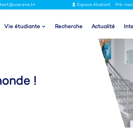
tact@uas.ens.tn
Espace étudiant
Pré-insc
Vie étudiante
Recherche
Actualité
Int
monde !