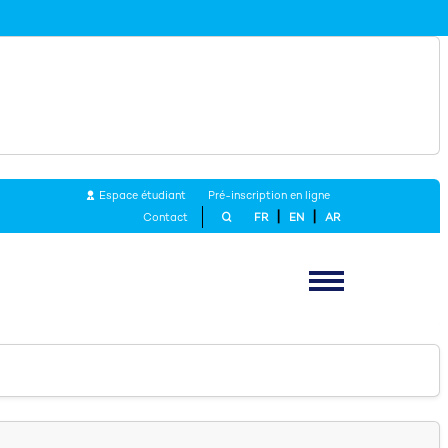
course user number
view number here