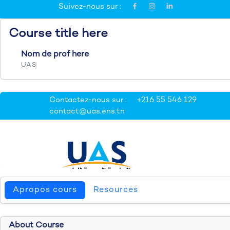
Suivez-nous sur :
Course title here
Nom de prof here
UAS
Apropos cours
Resources
About Course