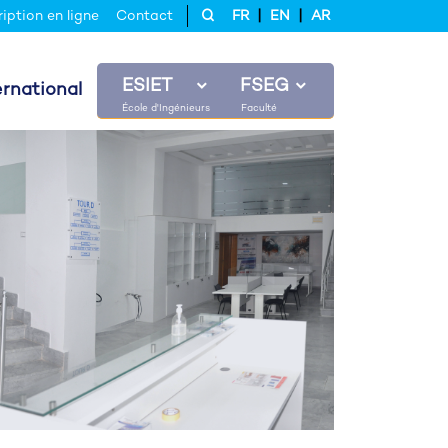
|
|
ription en ligne
Contact
FR
EN
AR
ESIET
FSEG
ernational