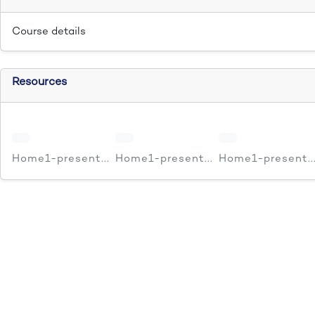
Course details
Resources
Home1-present...
Home1-present...
Home1-present..