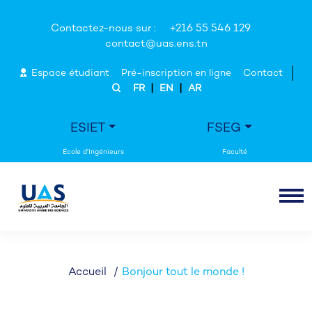
Contactez-nous sur :
+216 55 546 129
contact@uas.ens.tn
Espace étudiant
Pré-inscription en ligne
Contact
|
|
FR
EN
AR
ESIET
FSEG
Accueil
Bonjour tout le monde !