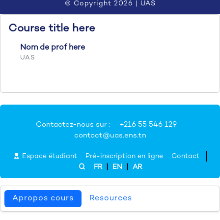
© Copyright 2026 |
UAS
Course title here
Nom de prof here
UAS
course user number
view number here
Apropos cours
Resources