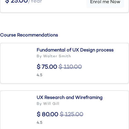
$ 25.00
/Year
Enrol me Now
Course Recommendations
Fundamental of UX Design process
By Walter Smith
$ 75.00
$ 110.00
4.5
UX Research and Wireframing
By Will Gill
$ 80.00
$ 125.00
4.5