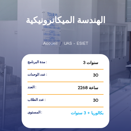
الهندسة الميكاترونيكية
Accueil
UAS - ESIET
مدة البرنامج :
3 سنوات
عدد الوحدات :
30
العدد :
2268 ساعة
عدد الطلاب :
30
المستوى :
بكالوريا + 3 سنوات