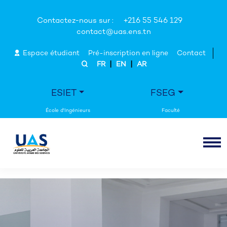
Contactez-nous sur :
+216 55 546 129
contact@uas.ens.tn
Espace étudiant
Pré-inscription en ligne
Contact
|
|
FR
EN
AR
ESIET
FSEG