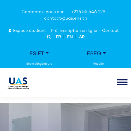
Contactez-nous sur :
+216 55 546 129
contact@uas.ens.tn
Espace étudiant
Pré-inscription en ligne
Contact
|
|
FR
EN
AR
ESIET
FSEG