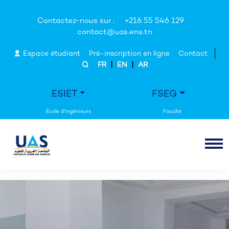
Contactez-nous sur :
+216 55 546 129
contact@uas.ens.tn
Espace étudiant
Pré-inscription en ligne
Contact
|
|
FR
EN
AR
ESIET
FSEG