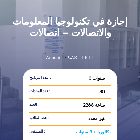
إجازة في تكنولوجيا المعلومات
والاتصالات – اتصالات
Accueil
UAS - ESIET
مدة البرنامج :
3 سنوات
عدد الوحدات :
30
العدد :
2268 ساعة
عدد الطلاب :
غير محدد
المستوى :
بكالوريا + 3 سنوات