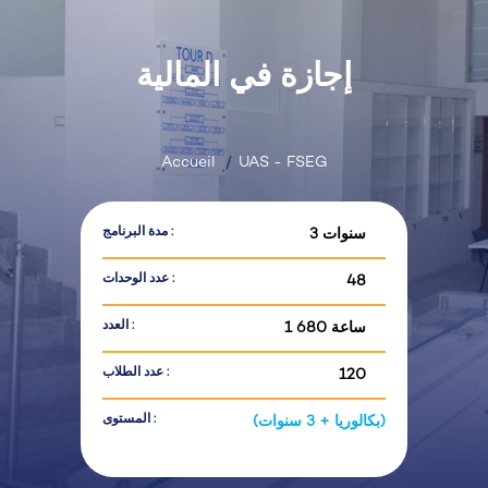
إجازة في المالية
Accueil
UAS - FSEG
مدة البرنامج :
3 سنوات
عدد الوحدات :
48
العدد :
ساعة 680 1
عدد الطلاب :
120
المستوى :
(بكالوريا + 3 سنوات)