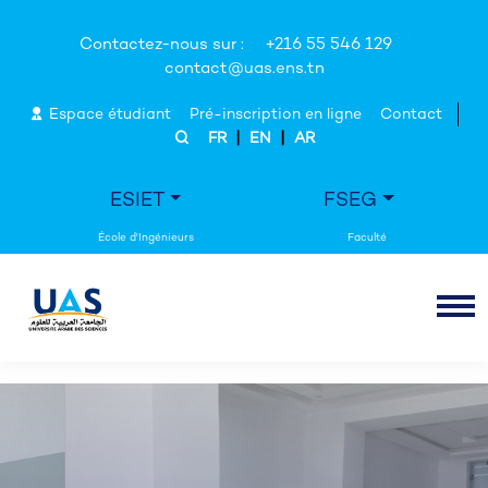
Contactez-nous sur :
+216 55 546 129
contact@uas.ens.tn
Espace étudiant
Pré-inscription en ligne
Contact
|
|
FR
EN
AR
ESIET
FSEG