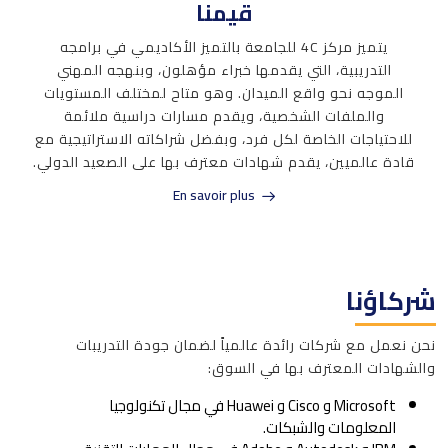
قيمنا
يتميز مركز 4C للجامعة بالتميز الأكاديمي في برامجه
التدريبية، التي يقدمها خبراء مؤهلون، وبنهجه المهني
الموجه نحو واقع الميدان. وهو متاح لمختلف المستويات
والملفات الشخصية، ويقدم مسارات دراسية ملائمة
للاحتياجات الخاصة لكل فرد، وبفضل شراكاته الاستراتيجية مع
قادة عالميين، يقدم شهادات معترف بها على الصعيد الدولي.
En savoir plus
شركاؤنا
نحن نعمل مع شركات رائدة عالمياً لضمان جودة التدريبات
والشهادات المعترف بها في السوق:
Microsoft و Cisco و Huawei في مجال تكنولوجيا
المعلومات والشبكات.