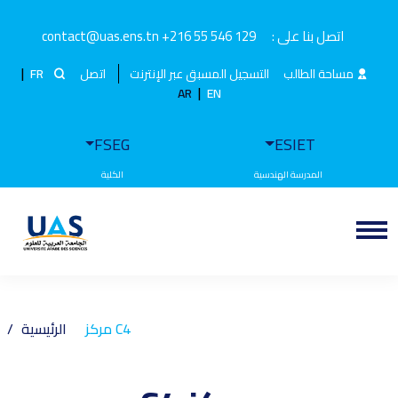
اتصل بنا على :
+216 55 546 129
contact@uas.ens.tn
|
مساحة الطالب
التسجيل المسبق عبر الإنترنت
اتصل
FR
|
AR
EN
FSEG
ESIET
مركز C4
الرئيسية