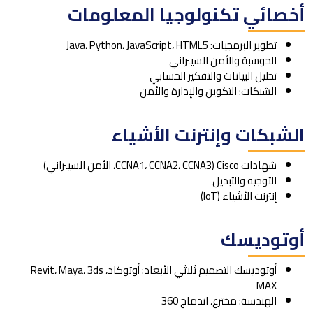
أخصائي تكنولوجيا المعلومات
تطوير البرمجيات: Java، Python، JavaScript، HTML5
الحوسبة والأمن السيبراني
تحليل البيانات والتفكير الحسابي
الشبكات: التكوين والإدارة والأمن
الشبكات وإنترنت الأشياء
شهادات Cisco (CCNA1، CCNA2، CCNA3، الأمن السيبراني)
التوجيه والتبديل
إنترنت الأشياء (IoT)
أوتوديسك
أوتوديسك التصميم ثلاثي الأبعاد: أوتوكاد، Revit، Maya، 3ds
MAX
الهندسة: مخترع، اندماج 360