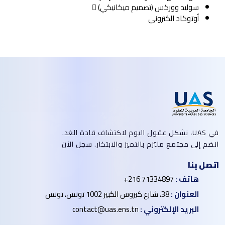
سوليد ووركس (تصميم ميكانيكي) 
أوتوكاد الكتروني
في UAS، نشكل عقول اليوم لاكتشاف قادة الغد.
انضم إلى مجتمع ملتزم بالتميز والابتكار. سجل الآن
اتصل بنا
هاتف :
+216 71334897
العنوان :
38، شارع كيروس الكبير 1002 تونس، تونس
البريد الإلكتروني :
contact@uas.ens.tn