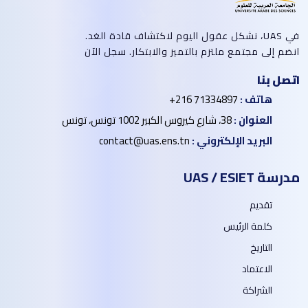
في UAS، نشكل عقول اليوم لاكتشاف قادة الغد.
انضم إلى مجتمع ملتزم بالتميز والابتكار. سجل الآن
اتصل بنا
هاتف :
+216 71334897
العنوان :
38، شارع كيروس الكبير 1002 تونس، تونس
البريد الإلكتروني :
contact@uas.ens.tn
مدرسة UAS / ESIET
تقديم
كلمة الرئيس
التاريخ
الاعتماد
الشراكة