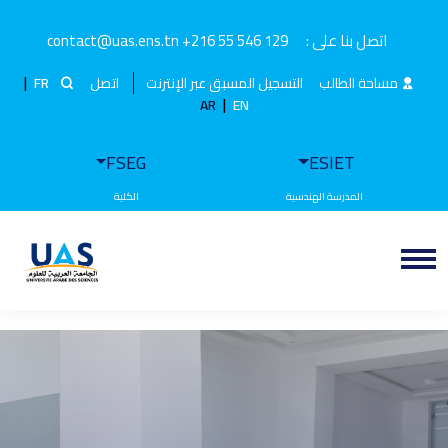
اتصل بنا على :
+216 55 546 129
contact@uas.ens.tn
|
مساحة الطالب
التسجيل المسبق عبر الإنترنت
اتصل
FR
|
AR
EN
FSEG
ESIET