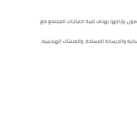
ن بإدارتها بهدف تلبية احتياجات المجتمع مع
جال واسع للغاية: الهياكل الخرسانية والخرسانة المسلحة، والمنشآت الهندسية،