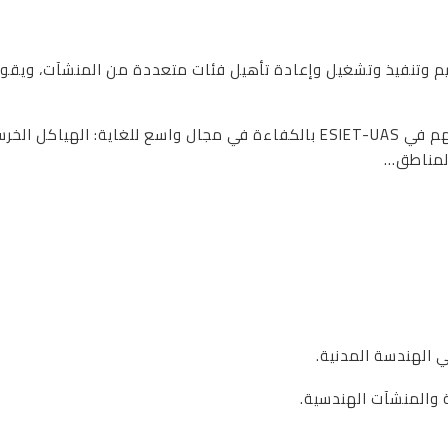
م وتنفيذ وتشغيل وإعادة تأهيل فئات متعددة من المنشآت، ويقومو
يتمتع مهندسو الهندسة المدنية الذين تلقوا تدريبهم في ESIET-UAS بالكفاءة في م
المناطق…
ي الهندسة المدنية.
ة والمنشآت الهندسية.