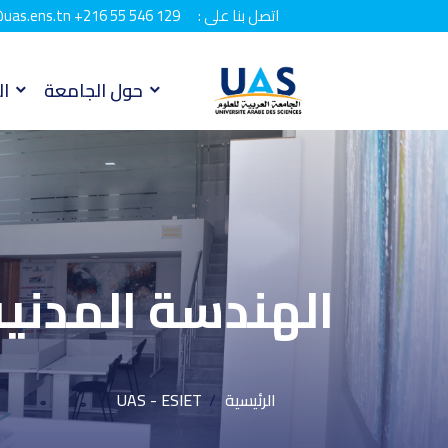
اتصل بنا على :
+216 55 546 129
uas.ens.tn
حول الجامعة
ال
الهندسة المدني
الرئيسية
UAS - ESIET