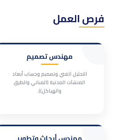
فرص العمل
مهندس تصميم
التحليل الفني وتصميم وحساب أبعاد
المنشآت المدنية (المباني والطرق
والهياكل)).
مهندس أبحاث وتطوير