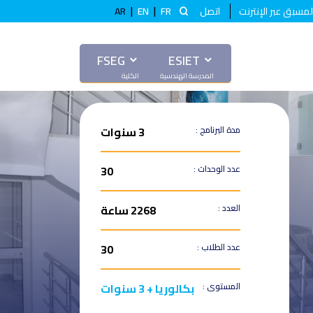
|
|
لمسبق عبر الإنترنت
اتصل
FR
EN
AR
FSEG
ESIET
مدة البرنامج :
3 سنوات
عدد الوحدات :
30
العدد :
2268 ساعة
عدد الطلاب :
30
المستوى :
بكالوريا + 3 سنوات