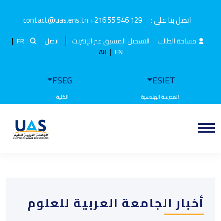
اتصل بنا على :
+216 55 546 129
contact@uas.ens.tn
|
مساحة الطالب
التسجيل المسبق عبر الإنترنت
اتصل
FR
|
AR
EN
FSEG
ESIET
أخبار الجامعة العربية للعلوم