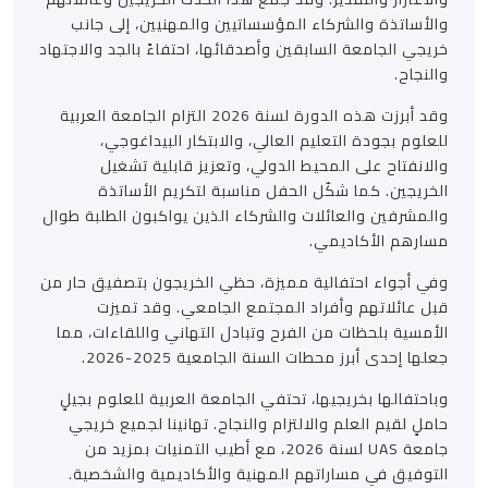
والأساتذة والشركاء المؤسساتيين والمهنيين، إلى جانب
خريجي الجامعة السابقين وأصدقائها، احتفاءً بالجد والاجتهاد
والنجاح.
وقد أبرزت هذه الدورة لسنة 2026 التزام الجامعة العربية
للعلوم بجودة التعليم العالي، والابتكار البيداغوجي،
والانفتاح على المحيط الدولي، وتعزيز قابلية تشغيل
الخريجين. كما شكّل الحفل مناسبة لتكريم الأساتذة
والمشرفين والعائلات والشركاء الذين يواكبون الطلبة طوال
مسارهم الأكاديمي.
وفي أجواء احتفالية مميزة، حظي الخريجون بتصفيق حار من
قبل عائلاتهم وأفراد المجتمع الجامعي. وقد تميزت
الأمسية بلحظات من الفرح وتبادل التهاني واللقاءات، مما
جعلها إحدى أبرز محطات السنة الجامعية 2025-2026.
وباحتفالها بخريجيها، تحتفي الجامعة العربية للعلوم بجيلٍ
حاملٍ لقيم العلم والالتزام والنجاح. تهانينا لجميع خريجي
جامعة UAS لسنة 2026، مع أطيب التمنيات بمزيد من
التوفيق في مساراتهم المهنية والأكاديمية والشخصية.