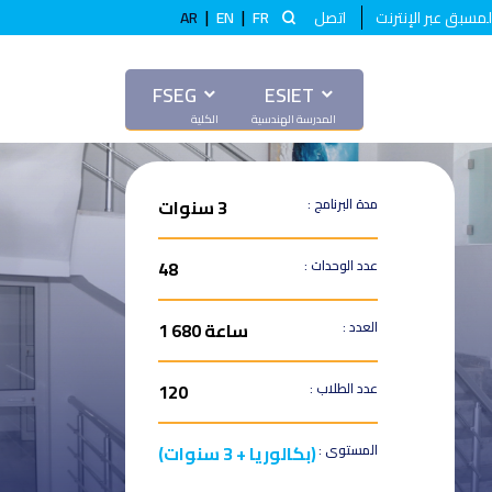
|
|
لمسبق عبر الإنترنت
اتصل
FR
EN
AR
FSEG
ESIET
مدة البرنامج :
3 سنوات
عدد الوحدات :
48
العدد :
ساعة 680 1
عدد الطلاب :
120
المستوى :
(بكالوريا + 3 سنوات)