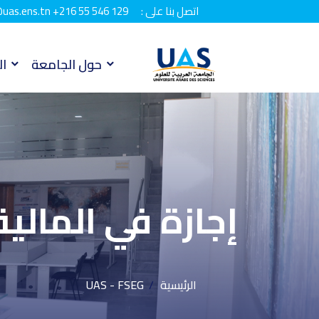
اتصل بنا على :
+216 55 546 129
uas.ens.tn
حول الجامعة
ال
إجازة في المالية
الرئيسية
UAS - FSEG