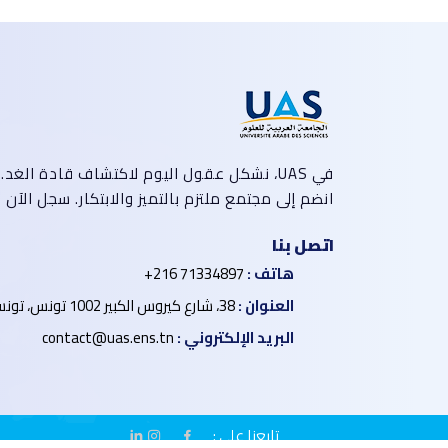
في UAS، نشكل عقول اليوم لاكتشاف قادة الغد.
انضم إلى مجتمع ملتزم بالتميز والابتكار. سجل الآن
اتصل بنا
هاتف :
+216 71334897
العنوان :
38، شارع كيروس الكبير 1002 تونس، تونس
البريد الإلكتروني :
contact@uas.ens.tn
تابعنا على :