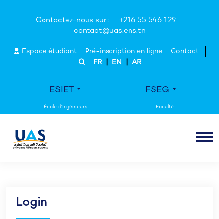
Contactez-nous sur :
+216 55 546 129
contact@uas.ens.tn
Espace étudiant
Pré-inscription en ligne
Contact
|
|
FR
EN
AR
ESIET
FSEG
Login