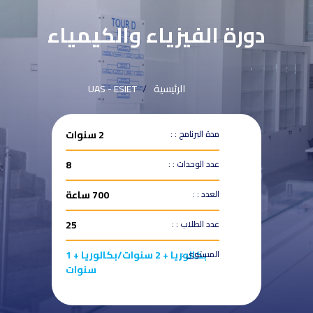
دورة الفيزياء والكيمياء
الرئيسية
UAS - ESIET
مدة البرنامج : :
2 سنوات
عدد الوحدات : :
8
العدد : :
700 ساعة
عدد الطلاب : :
25
المستوى :
بكالوريا + 2 سنوات/بكالوريا + 1
سنوات