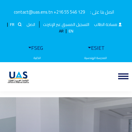
اتصل بنا على :
+216 55 546 129
contact@uas.ens.tn
|
مساحة الطالب
التسجيل المسبق عبر الإنترنت
اتصل
FR
|
AR
EN
FSEG
ESIET