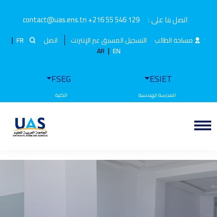
اتصل بنا على :
+216 55 546 129
contact@uas.ens.tn
|
مساحة الطالب
التسجيل المسبق عبر الإنترنت
اتصل
FR
|
AR
EN
FSEG
ESIET