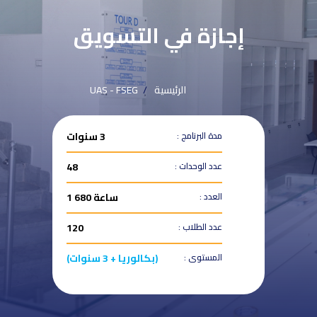
إجازة في التسويق
الرئيسية
UAS - FSEG
مدة البرنامج :
3 سنوات
عدد الوحدات :
48
العدد :
ساعة 680 1
عدد الطلاب :
120
المستوى :
(بكالوريا + 3 سنوات)