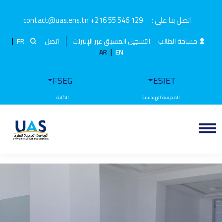
اتصل بنا على :
+216 55 546 129
contact@uas.ens.tn
|
مساحة الطالب
التسجيل المسبق عبر الإنترنت
اتصل
FR
|
AR
EN
FSEG
ESIET